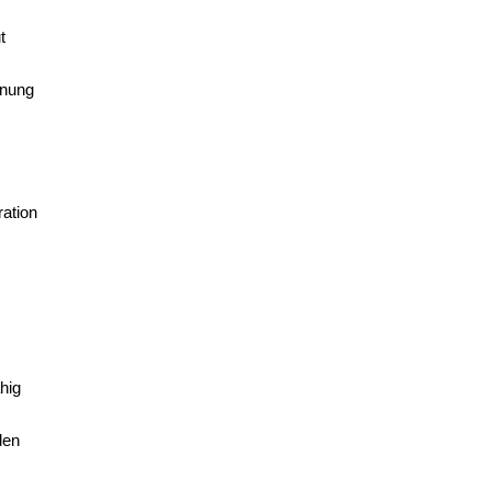
t
gnung
ration
hig
den