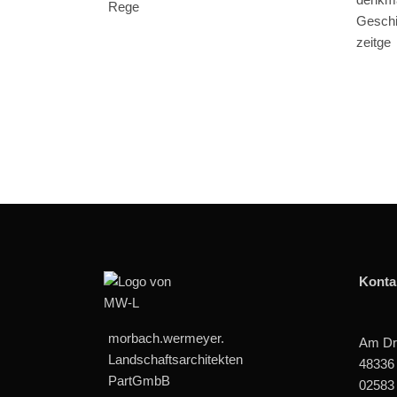
Rege
Geschi
zeitge
Konta
morbach.wermeyer.
Am Dr
Landschaftsarchitekten
48336
PartGmbB
02583