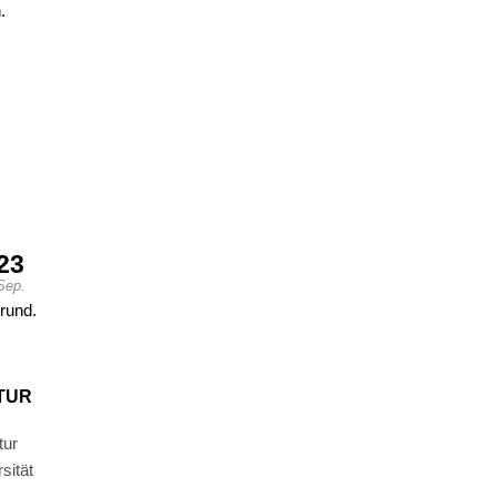
.
23
Sep.
TUR
tur
sität