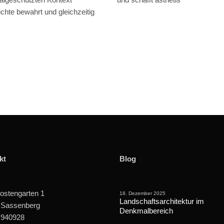
chte bewahrt und gleichzeitig
kt
Blog
ostengarten 1
18. Dezember 2025
Landschaftsarchitektur im
 Sassenberg
Denkmalbereich
 940928