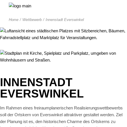
Skip
to
the
content
Home
Wettbewerb
Innenstadt Everswinkel
INNENSTADT
EVERSWINKEL
Im Rahmen eines freiraumplanerischen Realisierungswettbewerbs
soll der Ortskern von Everswinkel attraktiver gestaltet werden. Ziel
der Planung ist es, den historischen Charme des Ortskerns zu